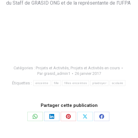
du Staff de GRASID ONG et de la représentante de l’UFPA
Catégories :
Projets et Activités
,
Projets et Activités en cours
Par
grasid_admin1
26 janvier 2017
Étiquettes :
enceinte
fille
filles enceintes
plaidoyer
scolaire
Partager cette publication
Partager
Partager
Partager
Partager
Partager
sur
sur
sur
sur
sur